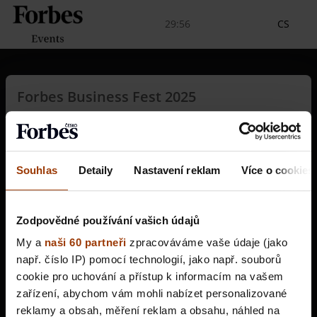
29:56
CS
Forbes Business Fest 2025
11.06.2025 (08:00) – 11.06.2025 (17:00)
Holešovická tržnice
Příští rok znovu a ještě větší! Sledujte sociální sítě
@czforbesbusinessfest a nenechte si utéct start prodeje.
Souhlas
Detaily
Nastavení reklam
Více o cookies
Nákup vstupenek
Zodpovědné používání vašich údajů
My a
naši 60 partneři
zpracováváme vaše údaje (jako
např. číslo IP) pomocí technologií, jako např. souborů
Vstupenky momentálně nejsou k dispozici. Pro
cookie pro uchování a přístup k informacím na vašem
více informací kontaktujte prosím organizátora.
zařízení, abychom vám mohli nabízet personalizované
reklamy a obsah, měření reklam a obsahu, náhled na